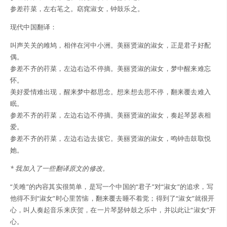
参差荇菜，左右芼之。窈窕淑女，钟鼓乐之。
现代中国翻译：
叫声关关的雎鸠，相伴在河中小洲。美丽贤淑的淑女，正是君子好配
偶。
参差不齐的荇菜，左边右边不停摘。美丽贤淑的淑女，梦中醒来难忘
怀。
美好爱情难出现，醒来梦中都思念。想来想去思不停，翻来覆去难入
眠。
参差不齐的荇菜，左边右边不停摘。美丽贤淑的淑女，奏起琴瑟表相
爱。
参差不齐的荇菜，左边右边去拔它。美丽贤淑的淑女，鸣钟击鼓取悦
她。
* 我加入了一些翻译原文的修改。
“关雎”的内容其实很简单，是写一个中国的“君子”对“淑女”的追求，写
他得不到“淑女”时心里苦恼，翻来覆去睡不着觉；得到了“淑女”就很开
心，叫人奏起音乐来庆贺，在一片琴瑟钟鼓之乐中，并以此让“淑女”开
心。