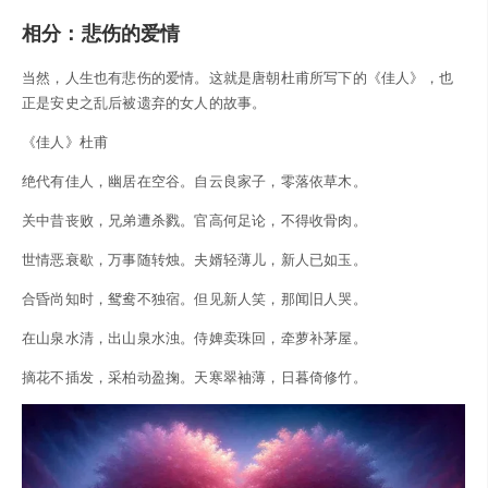
相分：悲伤的爱情
当然，人生也有悲伤的爱情。这就是唐朝杜甫所写下的《佳人》，也
正是安史之乱后被遗弃的女人的故事。
《佳人》杜甫
绝代有佳人，幽居在空谷。自云良家子，零落依草木。
关中昔丧败，兄弟遭杀戮。官高何足论，不得收骨肉。
世情恶衰歇，万事随转烛。夫婿轻薄儿，新人已如玉。
合昏尚知时，鸳鸯不独宿。但见新人笑，那闻旧人哭。
在山泉水清，出山泉水浊。侍婢卖珠回，牵萝补茅屋。
摘花不插发，采柏动盈掬。天寒翠袖薄，日暮倚修竹。