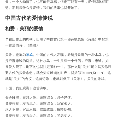
天，一个人动情了，也可能很幸福，但也可能有一天，爱情就飘然而
逝。那到底什么是爱情，我们的故事也就开始了。
中国古代的爱情传说
相爱：美丽的爱情
早在历史上的周朝，出现了中国古代第一部诗歌总集《诗经》中的第
一首爱情诗：《关雎》
关雎，也称为
雎鸠
。中国的古代人发现，雎鸠是鱼鹰的一种水鸟，也
是浪漫忠诚的鸟类。这种水鸟，一生只有一个伴侣，浪漫，忠诚。如
果爱人死了，剩下的也就注定孤独一生。那什么是“关关”呢？其实你只
要古代的拟音念念，就会知道雎鸠的叫声，就类似”kroon,Kroon”。这
就是“关关”的含义，这首诗歌，也就叫做了《关雎》。关关的雎鸠。
下面，我们观赏下这首诗歌。
关关雎鸠，在河之洲。窈窕淑女，君子好逑。
参差荇菜，左右流之。窈窕淑女，寤寐求之。
求之不得，寤寐思服。悠哉悠哉，辗转反侧。
参差荇菜，左右采之。窈窕淑女，琴瑟友之。