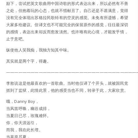
励下，尝试把英文歌曲用中国诗歌的形式表达出来，所以必然有不善
之处，但抱着玩的心态，也就不惜献丑了。自己还是不甚满意，觉得
没有完全体现出苏格拉民歌特有的空灵的感觉。未免有所遗憾，希望
大家多给建议。但译文也不可能完全的保留原作的感觉，往往最深切
的感情，表达出来却反而愈发淡然。也许唯有此心境，才能发乎情，
止于意吧。
纵使他人笑我痴，我独方知其中味。
其实就是两个字，得趣。
————————————————————————————————
李敖说这是他最喜欢的一首歌曲。当时他仅译了个开头，就被国民党
抓到了监狱，此情此景，他的感受当也不同，转录于此，大家欣赏。
哦，Danny Boy，
当风笛呼唤，幽谷成排，
当夏日已尽，玫瑰难怀。
你，你天涯远引，
而我，我在此长埋。
当草原尽夏，