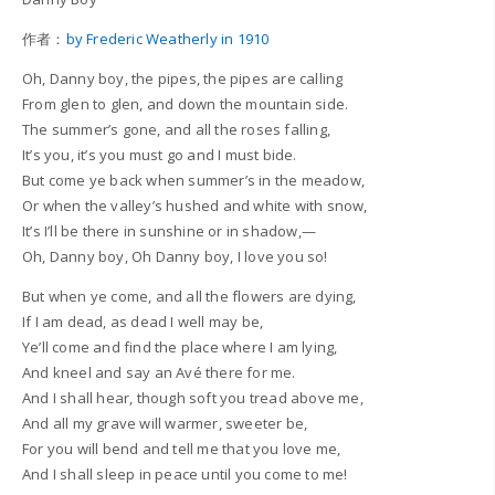
作者：
by Frederic Weatherly in 1910
Oh, Danny boy, the pipes, the pipes are calling
From glen to glen, and down the mountain side.
The summer’s gone, and all the roses falling,
It’s you, it’s you must go and I must bide.
But come ye back when summer’s in the meadow,
Or when the valley’s hushed and white with snow,
It’s I’ll be there in sunshine or in shadow,—
Oh, Danny boy, Oh Danny boy, I love you so!
But when ye come, and all the flowers are dying,
If I am dead, as dead I well may be,
Ye’ll come and find the place where I am lying,
And kneel and say an Avé there for me.
And I shall hear, though soft you tread above me,
And all my grave will warmer, sweeter be,
For you will bend and tell me that you love me,
And I shall sleep in peace until you come to me!