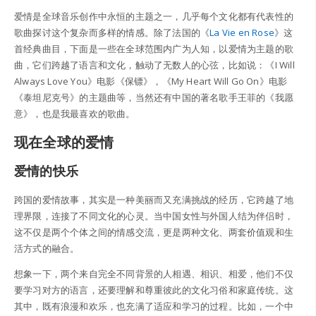
爱情是全球音乐创作中永恒的主题之一，几乎每个文化都有代表性的
歌曲探讨这个复杂而多样的情感。除了法国的《
La Vie en Rose
》这
首经典曲目，下面是一些在全球范围内广为人知，以爱情为主题的歌
曲，它们跨越了语言和文化，触动了无数人的心弦，比如说：《I Will
Always Love You》电影《保镖》，《My Heart Will Go On》电影
《泰坦尼克号》的主题曲等，当然还有中国的著名歌手王菲的《我愿
意》，也是我最喜欢的歌曲。
现在全球的爱情
爱情的快乐
跨国的爱情故事，其实是一种美丽而又充满挑战的经历，它跨越了地
理界限，连接了不同文化的心灵。当中国女性与外国人结为伴侣时，
这不仅是两个个体之间的情感交流，更是两种文化、两套价值观和生
活方式的融合。
想象一下，两个来自完全不同背景的人相遇、相识、相爱，他们不仅
要学习对方的语言，还要理解和尊重彼此的文化习俗和家庭传统。这
其中，既有浪漫和欢乐，也充满了适应和学习的过程。比如，一个中