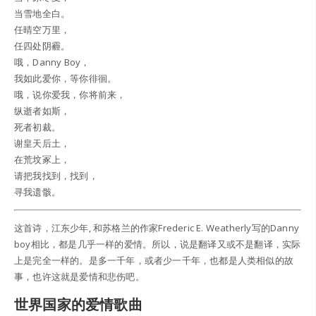
当雪地全白。
任晴空万里，
任四处阴霾。
哦，Danny Boy，
我如此爱你，等你徘徊。
哦，说你爱我，你将前来，
纵逝者如斯，
死者初裁。
谢皇天后土，
在荒坟冢上，
请把我找到，找到，
寻我遗骸。
这首诗，江东少年, 和苏格兰的作家Frederic E. Weatherly写的Danny
boy相比，都是几乎一样的爱情。所以，说是翻译又或不是翻译，实际
上是完全一样的。是多一千年，或者少一千年，也都是人类相似的故
事，也许这就是爱情和悲伤吧。
世界国家的爱情歌曲