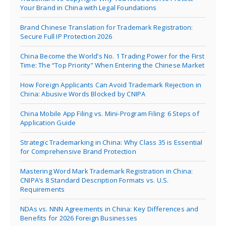
Your Brand in China with Legal Foundations
Brand Chinese Translation for Trademark Registration:
Secure Full IP Protection 2026
China Become the World’s No. 1 Trading Power for the First
Time: The “Top Priority” When Entering the Chinese Market
How Foreign Applicants Can Avoid Trademark Rejection in
China: Abusive Words Blocked by CNIPA
China Mobile App Filing vs. Mini-Program Filing: 6 Steps of
Application Guide
Strategic Trademarking in China: Why Class 35 is Essential
for Comprehensive Brand Protection
Mastering Word Mark Trademark Registration in China:
CNIPA’s 8 Standard Description Formats vs. U.S.
Requirements
NDAs vs. NNN Agreements in China: Key Differences and
Benefits for 2026 Foreign Businesses