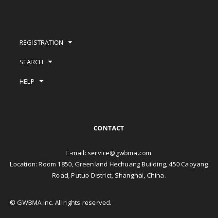
REGISTRATION
SEARCH
HELP
CONTACT
E-mail:
service@gwbma.com
Location: Room 1850, Greenland Hechuang Building, 450 Caoyang
Road, Putuo District, Shanghai, China.
© GWBMA Inc. All rights reserved.