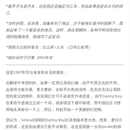
*
最早开头是丹东，但是我还是确定为江东，而这故事就是在古代的浙
江。
*当时的我，在深夜，就像来到了海边，沙子被海吹着冲到我脚下，我
捡起来了一个最喜欢的海贝。这时，就在那瞬间，各种字和词突然出
现到我脑海里。我就写了这首诗。
*我很久以前的笔名：红山茶 /人在 （已停止使用）
*独自创作于巴黎 2005年末
这是2007年写出来发给未见的朋友：
在翻译中考虑到的，如果一定用父亲的口吻，由于中西文化的不同，
会显得古板生硬。更主要的，女歌手出色的演绎，也实在无法让我联
想到老父的情怀。其实我们大可不必追究作者是谁， 由于Danny boy
在美语中是很泛泛的一个词，很多情况下都可称谓，而中国往往习惯
用地名来标示一个人，所以，何妨开始一个美丽的幻想呢。
窃以为，Sinead演唱的Danny Boy比其他版本更出色。想来，爱尔兰
的民谣，还是应由爱尔兰歌手诠释罢。这也是我第一次在lovelin的鼓