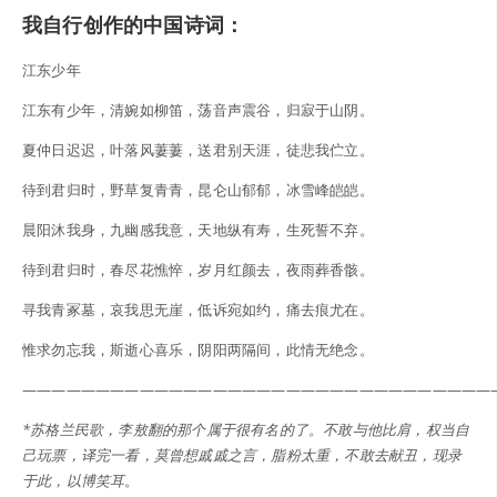
我自行创作的中国诗词：
江东少年
江东有少年，清婉如柳笛，荡音声震谷，归寂于山阴。
夏仲日迟迟，叶落风萋萋，送君别天涯，徒悲我伫立。
待到君归时，野草复青青，昆仑山郁郁，冰雪峰皑皑。
晨阳沐我身，九幽感我意，天地纵有寿，生死誓不弃。
待到君归时，春尽花憔悴，岁月红颜去，夜雨葬香骸。
寻我青冢墓，哀我思无崖，低诉宛如约，痛去痕尤在。
惟求勿忘我，斯逝心喜乐，阴阳两隔间，此情无绝念。
————————————————————————————————
*苏格兰民歌，李敖翻的那个属于很有名的了。不敢与他比肩，权当自
己玩票，译完一看，莫曾想戚戚之言，脂粉太重，不敢去献丑，现录
于此，以博笑耳
。